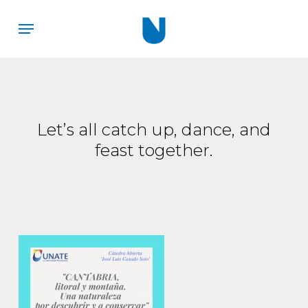
Skip
Menu
to
main
content
Let’s all catch up, dance, and
feast together.