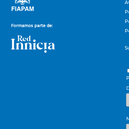
A
P
P
Formamos parte de:
P
S
P
D