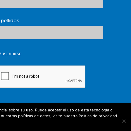
pellidos
cial sobre su uso. Puede aceptar el uso de esta tecnología o
estras políticas de datos, visite nuestra Política de privacidad.
Share
twitter
facebook
youtube
whatsapp
phone
email