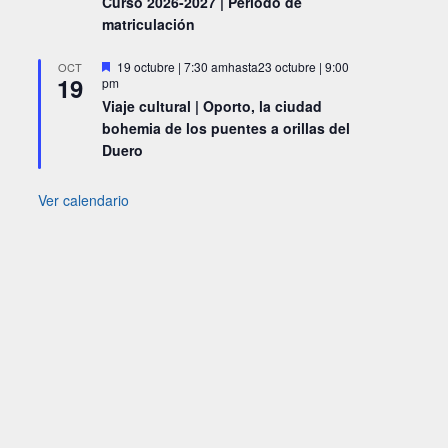
Curso 2026-2027 | Periodo de
matriculación
Destacado
19 octubre | 7:30 am
hasta
23 octubre | 9:00
OCT
19
pm
Viaje cultural | Oporto, la ciudad
bohemia de los puentes a orillas del
Duero
Ver calendario