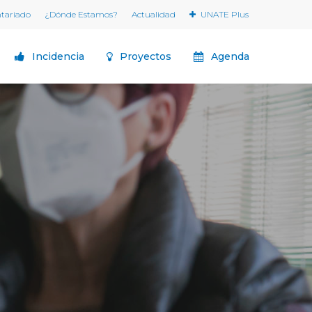
ntariado
¿Dónde Estamos?
Actualidad
UNATE Plus
Incidencia
Proyectos
Agenda