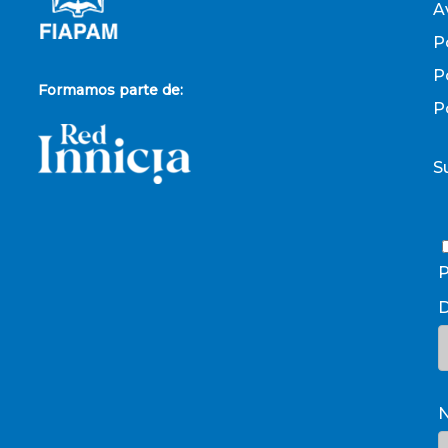
A
P
P
Formamos parte de:
P
S
P
D