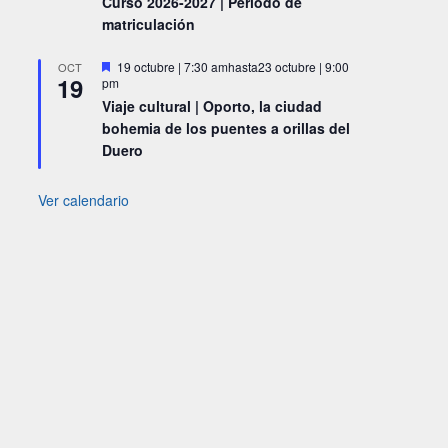
Curso 2026-2027 | Periodo de
matriculación
Destacado
19 octubre | 7:30 am
hasta
23 octubre | 9:00
OCT
19
pm
Viaje cultural | Oporto, la ciudad
bohemia de los puentes a orillas del
Duero
Ver calendario