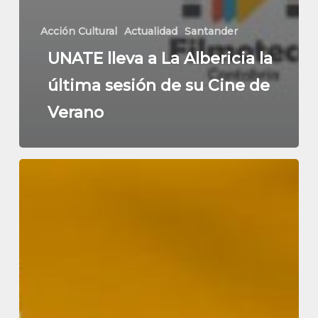
Acción Cultural
Actualidad
Santander
UNATE lleva a La Albericia la
última sesión de su Cine de
Verano
Ya
te
puedes
inscribir
en
el
nuevo
Programa
de